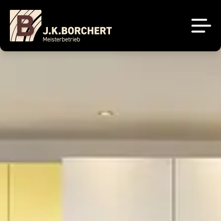
Küchenstudio
Tischlerei
Unsere Projekte
Über uns
Brigitte Küchen
Sale
Sachsenküchen
Kontakt
Jobs