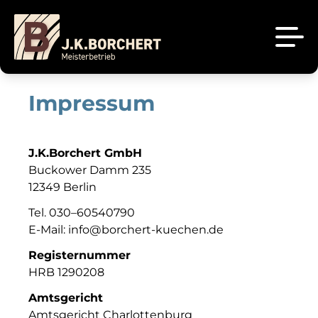
Impressum
Küchenstudio
Tischlerei
Unsere Projekte
J.K.Borchert GmbH
Über uns
Buckower Damm 235
Brigitte Küchen
12349
Berlin
Sale
Tel.
030–60540790
Sachsenküchen
E-Mail:
info@borchert-kuechen.de
Kontakt
Registernummer
Jobs
HRB 1290208
Amtsgericht
Amtsgericht Charlottenburg