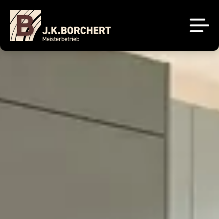
Küchenstudio
Tischlerei
Unsere Projekte
Über uns
Brigitte Küchen
Sale
Sachsenküchen
Kontakt
Jobs