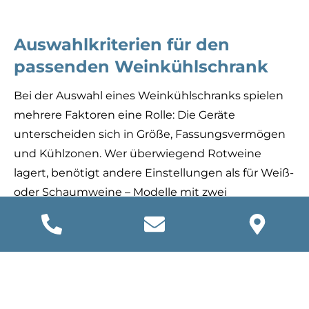
Auswahlkriterien für den
passenden Weinkühlschrank
Bei der Auswahl eines Weinkühlschranks spielen
mehrere Faktoren eine Rolle: Die Geräte
unterscheiden sich in Größe, Fassungsvermögen
und Kühlzonen. Wer überwiegend Rotweine
lagert, benötigt andere Einstellungen als für Weiß-
oder Schaumweine – Modelle mit zwei
Temperaturzonen bieten hier Flexibilität. Auch die
Stellfläche ist entscheidend: Kompakte Varianten
fassen bis zu 20 Flaschen, größere Modelle bieten
Platz für 40 oder mehr. Wichtig sind außerdem
eine gute Isolierung, leise Kühltechnik sowie ein
wirksamer UV- und Vibrationsschutz, um Qualität