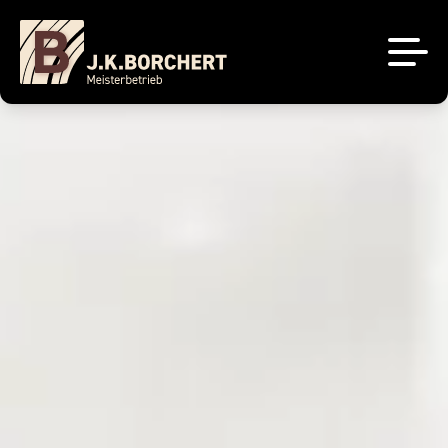
Küchenstudio
Tischlerei
Unsere Projekte
Über uns
Brigitte Küchen
Sale
Sachsenküchen
Kontakt
Jobs