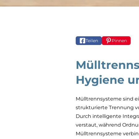
Teilen
Pinnen
Mülltrenns
Hygiene u
Mülltrennsysteme sind e
strukturierte Trennung v
Durch intelligente Integ
verstaut, während Ordnu
Mülltrennsysteme verbind