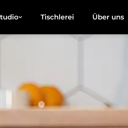
tudio
Tischlerei
Über uns
Küchenstudio
Tischlerei
Unsere Projekte
Über uns
Brigitte Küchen
Sale
Sachsenküchen
Kontakt
Jobs