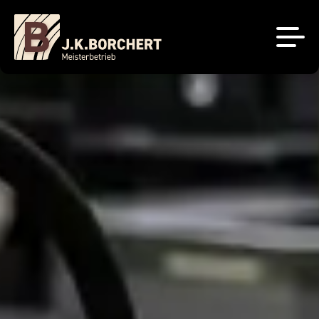
Küchenstudio
Tischlerei
Unsere Projekte
Über uns
Brigitte Küchen
Sale
Sachsenküchen
Kontakt
Jobs