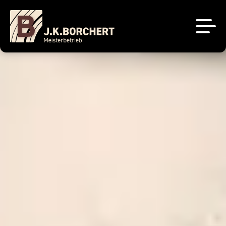
Küchenstudio
Tischlerei
Unsere Projekte
Über uns
Brigitte Küchen
Sale
Sachsenküchen
Kontakt
Jobs