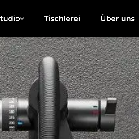
tudio
Tischlerei
Über uns
Küchenstudio
Tischlerei
Unsere Projekte
Über uns
Brigitte Küchen
Sale
Sachsenküchen
Kontakt
Jobs