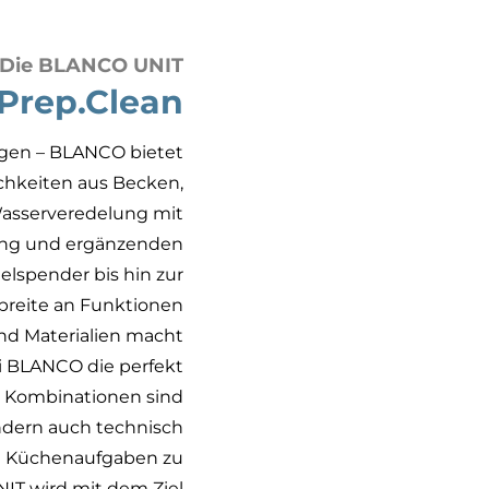
Die BLANCO UNIT
.Prep.Clean
nigen – BLANCO bietet
chkeiten aus Becken,
asserveredelung mit
lung und ergänzenden
elspender bis hin zur
dbreite an Funktionen
und Materialien macht
i BLANCO die perfekt
se Kombinationen sind
ndern auch technisch
hen Küchenaufgaben zu
NIT wird mit dem Ziel